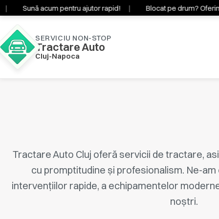
Sună acum pentru ajutor rapid!
Blocat pe drum? Oferim trac
SERVICIU NON-STOP
Tractare Auto
Cluj-Napoca
Tractare Auto Cluj oferă servicii de tractare, as
cu promptitudine și profesionalism. Ne-am 
intervențiilor rapide, a echipamentelor moderne ș
noștri.