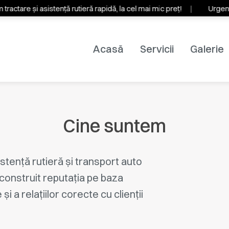
tare și asistență rutieră rapidă, la cel mai mic preț!
Urgente 
Acasă
Servicii
Galerie
Cine suntem
istență rutieră și transport auto
construit reputația pe baza
i a relațiilor corecte cu clienții