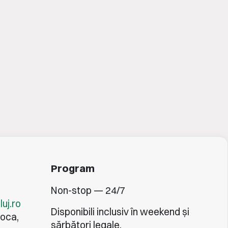
Program
Non-stop — 24/7
uj.ro
Disponibili inclusiv în weekend și
poca,
sărbători legale.