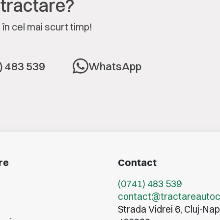
 tractare?
în cel mai scurt timp!
) 483 539
WhatsApp
re
Contact
(0741) 483 539
contact@tractareautocl
Strada Vidrei 6, Cluj-Na